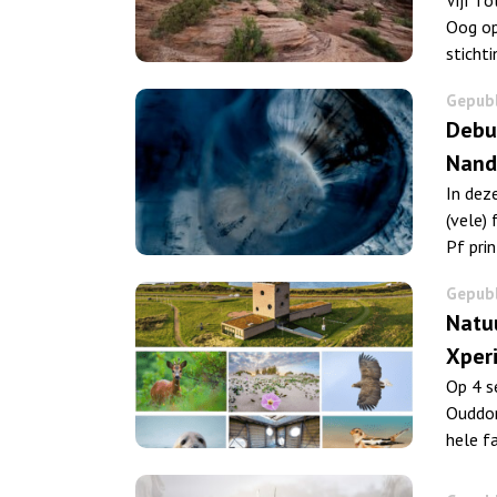
Oog op
stichti
Gepubl
Debut
Nand
In dez
(vele)
Pf prin
Gepubl
Natuu
Xperi
Op 4 s
Ouddor
hele f