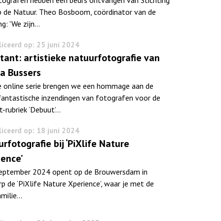
 de Natuur. Theo Bosboom, coördinator van de
ng: 'We zijn…
iceerd op: 25 juni 2024
ant: artistieke natuurfotografie van
a Bussers
e online serie brengen we een hommage aan de
 fantastische inzendingen van fotografen voor de
t-rubriek ‘Debuut’…
iceerd op: 18 juni 2024
rfotografie bij ‘PiXlife Nature
ence’
eptember 2024 opent op de Brouwersdam in
p de ‘PiXlife Nature Xperience’, waar je met de
amilie…