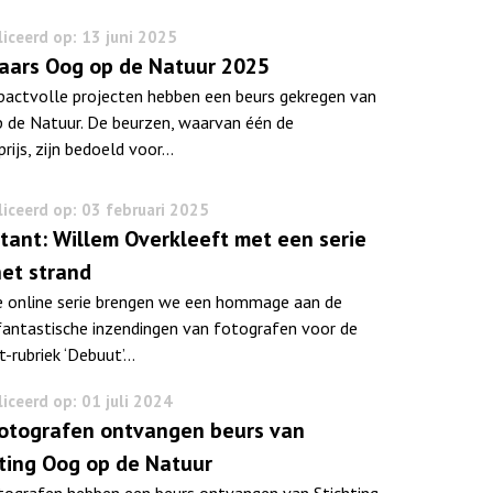
iceerd op: 13 juni 2025
aars Oog op de Natuur 2025
mpactvolle projecten hebben een beurs gekregen van
 de Natuur. De beurzen, waarvan één de
prijs, zijn bedoeld voor…
iceerd op: 03 februari 2025
tant: Willem Overkleeft met een serie
het strand
e online serie brengen we een hommage aan de
 fantastische inzendingen van fotografen voor de
t-rubriek ‘Debuut’…
iceerd op: 01 juli 2024
 fotografen ontvangen beurs van
ting Oog op de Natuur
otografen hebben een beurs ontvangen van Stichting