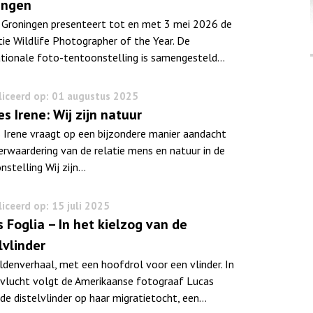
ingen
Groningen presenteert tot en met 3 mei 2026 de
tie Wildlife Photographer of the Year. De
ationale foto-tentoonstelling is samengesteld…
iceerd op: 01 augustus 2025
es Irene: Wij zijn natuur
s Irene vraagt op een bijzondere manier aandacht
erwaardering van de relatie mens en natuur in de
nstelling Wij zijn…
iceerd op: 15 juli 2025
 Foglia – In het kielzog van de
lvlinder
ldenverhaal, met een hoofdrol voor een vlinder. In
rvlucht volgt de Amerikaanse fotograaf Lucas
 de distelvlinder op haar migratietocht, een…