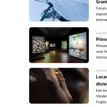
Gron
Forum 
exposi
intern
Gepubl
Prins
Prinse
voor h
tentoo
Gepubl
Lucas
diste
Een he
Vlinde
Foglia