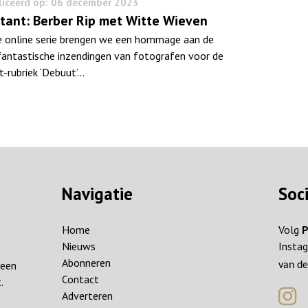
iceerd op: 06 december 2023
tant: Berber Rip met Witte Wieven
e online serie brengen we een hommage aan de
 fantastische inzendingen van fotografen voor de
t-rubriek ‘Debuut’…
Navigatie
Soc
Home
Volg
P
Nieuws
Instag
Abonneren
reen
van de
Contact
.
Adverteren