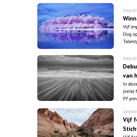
Gepubl
Winn
Vijf i
Oog op
Talent
Gepubl
Debu
van 
In dez
(vele)
Pf prin
Gepubl
Vijf
Stich
Vijf f