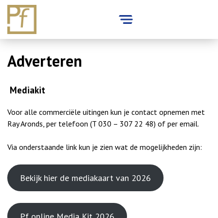
Skip
Adverteren
to
content
Mediakit
Voor alle commerciële uitingen kun je contact opnemen met
Ray Aronds, per telefoon (T 030 – 307 22 48) of per
email
.
Via onderstaande link kun je zien wat de mogelijkheden zijn:
Bekijk hier de mediakaart van 2026
Pf online Media Kit 2026