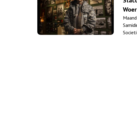
Stacc
Woer
Maanda
Samidi
Societ