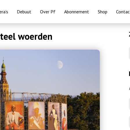
ra’s
Debuut
Over Pf
Abonnement
Shop
Contac
steel woerden