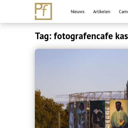
Nieuws
Artikelen
Came
Skip
Tag:
fotografencafe ka
to
content