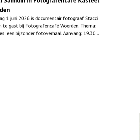
i Samidin in Fotografencafé Kasteel
den
g 1 juni 2026 is documentair fotograaf Stacci
n te gast bij Fotografencafé Woerden. Thema:
ies: een bijzonder fotoverhaal. Aanvang: 19.30…