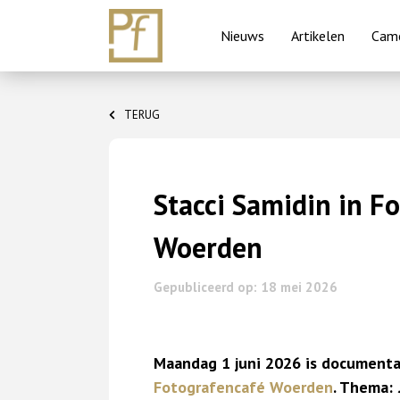
Nieuws
Artikelen
Came
Skip
to
TERUG
content
Stacci Samidin in F
Woerden
Gepubliceerd op: 18 mei 2026
Maandag 1 juni 2026 is
documentai
Fotografencafé Woerden
. Thema: