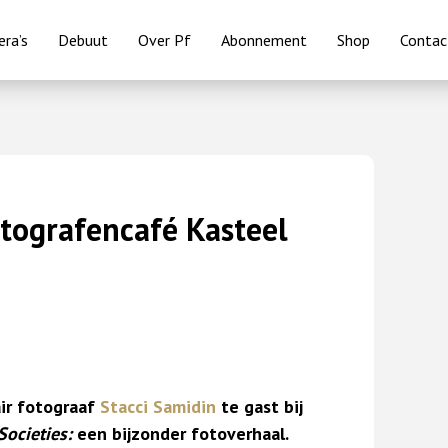
ra’s
Debuut
Over Pf
Abonnement
Shop
Contac
otografencafé Kasteel
r fotograaf
Stacci Samidin
te gast bij
Societies:
een bijzonder fotoverhaal.