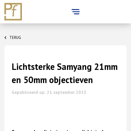
Skip
to
TERUG
content
Lichtsterke Samyang 21mm
en 50mm objectieven
Gepubliceerd op: 21 september 2015