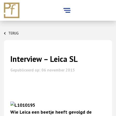
Skip
to
TERUG
content
Interview – Leica SL
Gepubliceerd op: 06 november 2015
Wie Leica een beetje heeft gevolgd de