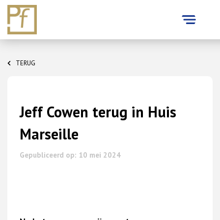
Skip
to
TERUG
content
Jeff Cowen terug in Huis
Marseille
Gepubliceerd op: 10 mei 2024