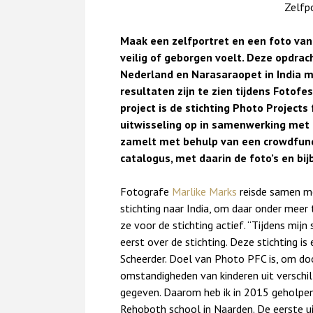
Zelfpo
Maak een zelfportret en een foto van d
veilig of geborgen voelt. Deze opdrach
Nederland en Narasaraopet in India mee
resultaten zijn te zien tijdens Fotofe
project is de stichting Photo Projects 
uitwisseling op in samenwerking met 
zamelt met behulp van een crowdfund
catalogus, met daarin de foto’s en bi
Fotografe
Marlike Marks
reisde samen me
stichting naar India, om daar onder meer 
ze voor de stichting actief. “Tijdens mij
eerst over de stichting. Deze stichting is
Scheerder. Doel van Photo PFC is, om do
omstandigheden van kinderen uit verschil
gegeven. Daarom heb ik in 2015 geholpe
Rehoboth school in Naarden. De eerste ui