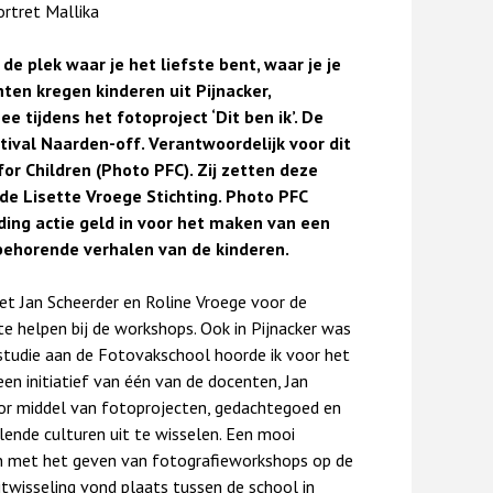
rtret Mallika
e plek waar je het liefste bent, waar je je
ten kregen kinderen uit Pijnacker,
 tijdens het fotoproject ‘Dit ben ik’. De
stival Naarden-off. Verantwoordelijk voor dit
for Children (Photo PFC). Zij zetten deze
de Lisette Vroege Stichting. Photo PFC
ing actie geld in voor het maken van een
jbehorende verhalen van de kinderen.
t Jan Scheerder en Roline Vroege voor de
te helpen bij de workshops. Ook in Pijnacker was
n studie aan de Fotovakschool hoorde ik voor het
 een initiatief van één van de docenten, Jan
or middel van fotoprojecten, gedachtegoed en
lende culturen uit te wisselen. Een mooi
n met het geven van fotografieworkshops op de
twisseling vond plaats tussen de school in