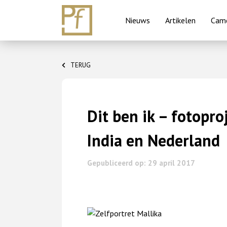
Nieuws
Artikelen
Came
Skip
to
TERUG
content
Dit ben ik – fotopro
India en Nederland
Gepubliceerd op: 29 april 2017