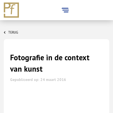
Skip
to
TERUG
content
Fotografie in de context
van kunst
Gepubliceerd op: 24 maart 2016