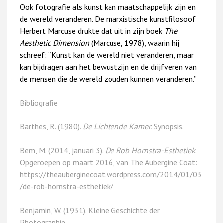
Ook fotografie als kunst kan maatschappelijk zijn en
de wereld veranderen. De marxistische kunstfilosoof
Herbert Marcuse drukte dat uit in zijn boek
The
Aesthetic Dimension
(Marcuse, 1978), waarin hij
schreef: “Kunst kan de wereld niet veranderen, maar
kan bijdragen aan het bewustzijn en de drijfveren van
de mensen die de wereld zouden kunnen veranderen.”
Bibliografie
Barthes, R. (1980).
De Lichtende Kamer.
Synopsis.
Bem, M. (2014, januari 3).
De Rob Hornstra-Esthetiek
.
Opgeroepen op maart 2016, van The Aubergine Coat:
https://theauberginecoat.wordpress.com/2014/01/03
/de-rob-hornstra-esthetiek/
Benjamin, W. (1931). Kleine Geschichte der
Photographie .