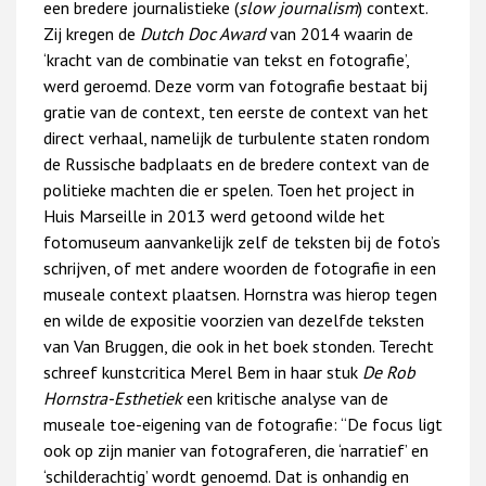
een bredere journalistieke (
slow journalism
) context.
Zij kregen de
Dutch Doc Award
van 2014 waarin de
‘kracht van de combinatie van tekst en fotografie’,
werd geroemd. Deze vorm van fotografie bestaat bij
gratie van de context, ten eerste de context van het
direct verhaal, namelijk de turbulente staten rondom
de Russische badplaats en de bredere context van de
politieke machten die er spelen. Toen het project in
Huis Marseille in 2013 werd getoond wilde het
fotomuseum aanvankelijk zelf de teksten bij de foto’s
schrijven, of met andere woorden de fotografie in een
museale context plaatsen. Hornstra was hierop tegen
en wilde de expositie voorzien van dezelfde teksten
van Van Bruggen, die ook in het boek stonden. Terecht
schreef kunstcritica Merel Bem in haar stuk
De Rob
Hornstra-Esthetiek
een kritische analyse van de
museale toe-eigening van de fotografie: “De focus ligt
ook op zijn manier van fotograferen, die ‘narratief’ en
‘schilderachtig’ wordt genoemd. Dat is onhandig en