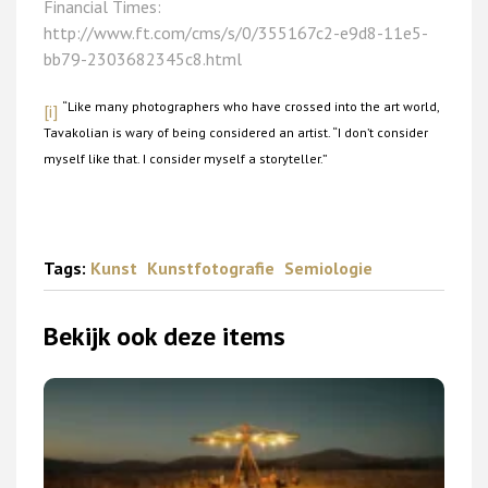
Financial Times:
http://www.ft.com/cms/s/0/355167c2-e9d8-11e5-
bb79-2303682345c8.html
“Like many photographers who have crossed into the art world,
[i]
Tavakolian is wary of being considered an artist. “I don’t consider
myself like that. I consider myself a storyteller.”
Tags:
Kunst
Kunstfotografie
Semiologie
Bekijk ook deze items