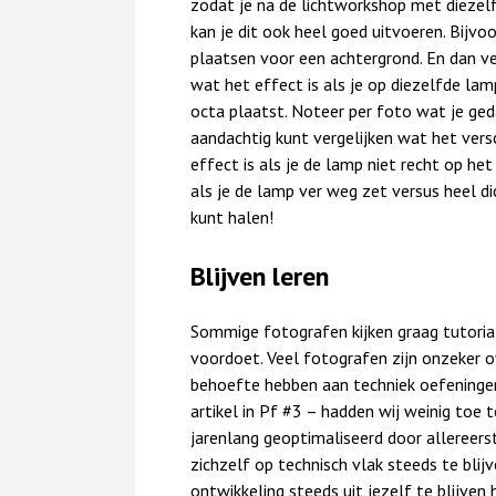
zodat je na de lichtworkshop met diezel
kan je dit ook heel goed uitvoeren. Bijv
plaatsen voor een achtergrond. En dan ve
wat het effect is als je op diezelfde lam
octa plaatst. Noteer per foto wat je ge
aandachtig kunt vergelijken wat het versc
effect is als je de lamp niet recht op het
als je de lamp ver weg zet versus heel di
kunt halen!
Blijven leren
Sommige fotografen kijken graag tutorial
voordoet. Veel fotografen zijn onzeker o
behoefte hebben aan techniek oefeningen
artikel in Pf #3 – hadden wij weinig toe t
jarenlang geoptimaliseerd door allereers
zichzelf op technisch vlak steeds te blij
ontwikkeling steeds uit jezelf te blijve