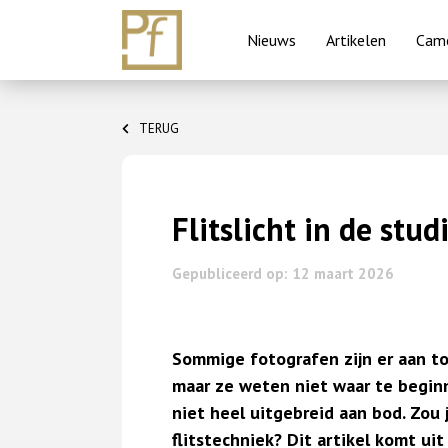
Nieuws
Artikelen
Came
Skip
to
TERUG
content
Flitslicht in de stud
Gepubliceerd op: 12 maart 2026
Sommige fotografen zijn er aan to
maar ze weten niet waar te begin
niet heel uitgebreid aan bod. Zou 
flitstechniek?
Dit artikel komt ui