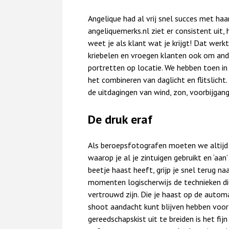
Angelique had al vrij snel succes met ha
angeliquemerks.nl ziet er consistent uit, h
weet je als klant wat je krijgt! Dat werk
kriebelen en vroegen klanten ook om and
portretten op locatie. We hebben toen i
het combineren van daglicht en flitslich
de uitdagingen van wind, zon, voorbijgan
De druk eraf
Als beroepsfotografen moeten we altijd
waarop je al je zintuigen gebruikt en ‘aan
beetje haast heeft, grijp je snel terug naa
momenten logischerwijs de technieken die 
vertrouwd zijn. Die je haast op de automa
shoot aandacht kunt blijven hebben voor
gereedschapskist uit te breiden is het fij