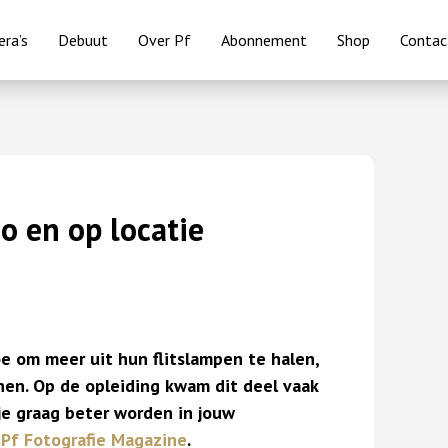
ra’s
Debuut
Over Pf
Abonnement
Shop
Contac
io en op locatie
e om meer uit hun flitslampen te halen,
nen. Op de opleiding kwam dit deel vaak
je graag beter worden in jouw
t
Pf Fotografie Magazine
.