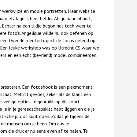
ar werkwijze en mooie portretten. Haar website
aar etalage is heel helder. Als je haar inhuurt,
t. Echter na een tijdje begon het toch weer te
ere foto’s. Angelique wilde nu ook oefenen op
n een tweede mentortraject de focus gelegd op
t. Een leuke workshop was op Utrecht CS waar we
gers en een echt (bevriend) model combineerden.
 presteren. Een fotoshoot is een piekmoment
’ staat. Met dit gevoel, zeker als de klant een
r veilige opties. Je gebruikt op dit soort
je in je gereedschapskist hebt liggen en die je
tische piloot kunt doen. Zodat je tijdens de
 de mensen om je heen. Om dus je
n om die druk er nu eens even af te halen. Te