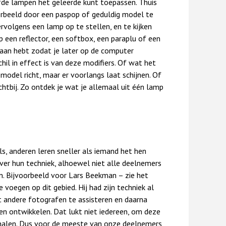
fde lampen het geleerde kunt toepassen. Thuis
oorbeeld door een paspop of geduldig model te
rvolgens een lamp op te stellen, en te kijken
p een reflector, een softbox, een paraplu of een
daan hebt zodat je later op de computer
hil in effect is van deze modifiers. Of wat het
 model richt, maar er voorlangs laat schijnen. Of
chtbij. Zo ontdek je wat je allemaal uit één lamp
s, anderen leren sneller als iemand het hen
ver hun techniek, alhoewel niet alle deelnemers
. Bijvoorbeeld voor Lars Beekman – zie het
e voegen op dit gebied. Hij had zijn techniek al
t andere fotografen te assisteren en daarna
ven ontwikkelen. Dat lukt niet iedereen, om deze
n halen. Dus voor de meeste van onze deelnemers