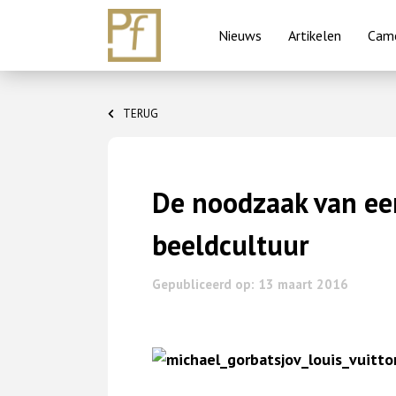
Nieuws
Artikelen
Came
Skip
to
TERUG
content
De noodzaak van een
beeldcultuur
Gepubliceerd op: 13 maart 2016