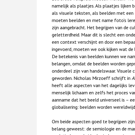
namelijk als plaatjes. Als plaatjes lijke
als visuele teksten, als beelden met een 
moeten beelden en met name foto’s leren 
zijn aangebracht. Het begrijpen van de cu
geletterdheid. Maar dit is slecht een ond
een context verschijnt en door een bepa
ingevoerd, moeten we ook kijken wat de b
De betekenis van beelden kunnen we name
belangen, omdat de beelden worden gepro
onderdeel zijn van handelswaar. Visuele c
geworden. Nicholas Mirzoeff schrijft in
A
heeft alle aspecten van het dagelijks le
menselijk lichaam en zelfs het proces van 
aanname dat het beeld universeel is – e
globalisering: beelden worden wereldwij
Om beide aspecten goed te begrijpen zij
belang geweest: de semiologie en de mar