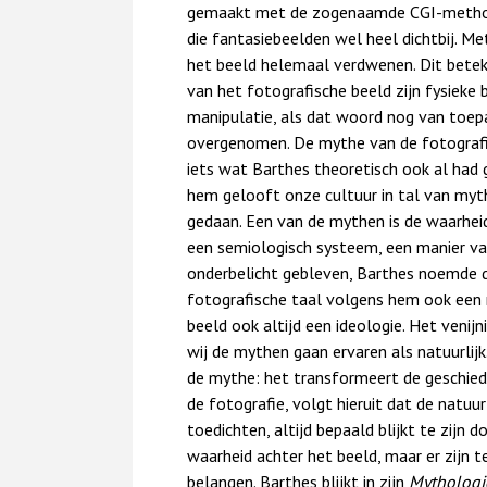
gemaakt met de zogenaamde CGI-metho
die fantasiebeelden wel heel dichtbij. Me
het beeld helemaal verdwenen. Dit betek
van het fotografische beeld zijn fysieke 
manipulatie, als dat woord nog van toepa
overgenomen. De mythe van de fotografi
iets wat Barthes theoretisch ook al had 
hem gelooft onze cultuur in tal van myth
gedaan. Een van de mythen is de waarheid
een semiologisch systeem, een manier van 
onderbelicht gebleven, Barthes noemde 
fotografische taal volgens hem ook een my
beeld ook altijd een ideologie. Het venij
wij de mythen gaan ervaren als natuurlijk.
de mythe: het transformeert de geschieden
de fotografie, volgt hieruit dat de natuu
toedichten, altijd bepaald blijkt te zijn 
waarheid achter het beeld, maar er zijn 
belangen. Barthes blijkt in zijn
Mythologi