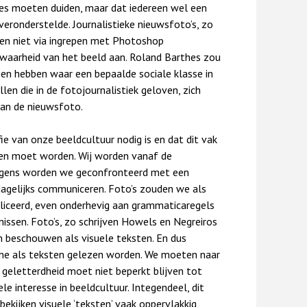
es moeten duiden, maar dat iedereen wel een
veronderstelde. Journalistieke nieuwsfoto’s, zo
en niet via ingrepen met Photoshop
waarheid van het beeld aan. Roland Barthes zou
n hebben waar een bepaalde sociale klasse in
len die in de fotojournalistiek geloven, zich
an de nieuwsfoto.
ofie van onze beeldcultuur nodig is en dat dit vak
zen moet worden. Wij worden vanaf de
rgens worden we geconfronteerd met een
agelijks communiceren. Foto’s zouden we als
iceerd, even onderhevig aan grammaticaregels
nissen. Foto’s, zo schrijven Howels en Negreiros
n beschouwen als visuele teksten. En dus
ine als teksten gelezen worden. We moeten naar
 geletterdheid moet niet beperkt blijven tot
e interesse in beeldcultuur. Integendeel, dit
ekijken visuele ‘teksten’ vaak oppervlakkig,