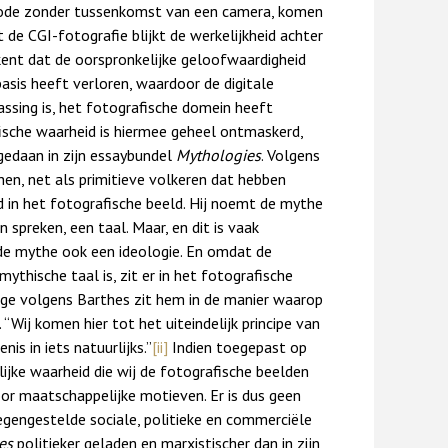
de zonder tussenkomst van een camera, komen
t de CGI-fotografie blijkt de werkelijkheid achter
ent dat de oorspronkelijke geloofwaardigheid
basis heeft verloren, waardoor de digitale
ssing is, het fotografische domein heeft
sche waarheid is hiermee geheel ontmaskerd,
gedaan in zijn essaybundel
Mythologies
. Volgens
en, net als primitieve volkeren dat hebben
 in het fotografische beeld. Hij noemt de mythe
spreken, een taal. Maar, en dit is vaak
de mythe ook een ideologie. En omdat de
thische taal is, zit er in het fotografische
nige volgens Barthes zit hem in de manier waarop
 “Wij komen hier tot het uiteindelijk principe van
is in iets natuurlijks.”
[ii]
Indien toegepast op
rlijke waarheid die wij de fotografische beelden
door maatschappelijke motieven. Er is dus geen
tegengestelde sociale, politieke en commerciële
es
politieker geladen en marxistischer dan in zijn