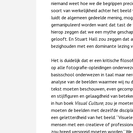
niemand weet hoe we die begrippen preci
soort van werkelijkheid achter het beeld 
luidt de algemeen gedeelde mening, mog
gemanipuleerd worden want dat tast de 
hierop zeggen dat we een mythe geschape
gelooft. En Stuart Hall zou zeggen dat al
bezighouden met een dominante lezing v
Het is duidelijk dat er een kritische filos
op alle fotografie-opleidingen onderwe
basisschool onderwezen in taal maar ne
analyse van de beelden waarmee wij nu d
tekst moeten beschouwen, even gecompl
en stijlfiguren en gelaagdheid van beteke
in hun boek
Visual Culture
, zou je moete
moeten de beelden met dezelfde discipl
een geletterdheid van het beeld. “Visuele
mensen met een creatieve of professionel
zou breed verspreid moeten worden.” We b