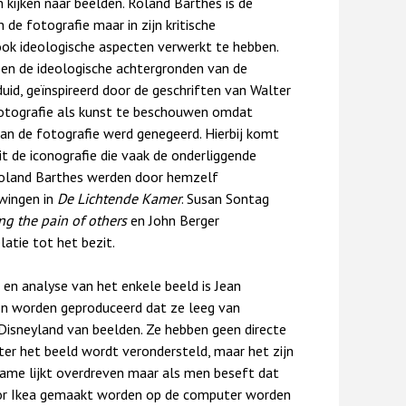
 kijken naar beelden. Roland Barthes is de
de fotografie maar in zijn kritische
 ook ideologische aspecten verwerkt te hebben.
en de ideologische achtergronden van de
uid, geïnspireerd door de geschriften van Walter
fotografie als kunst te beschouwen omdat
van de fotografie werd genegeerd. Hierbij komt
t de iconografie die vaak de onderliggende
Roland Barthes werden door hemzelf
wingen in
De
Lichtende Kamer
. Susan Sontag
ng the pain of others
en John Berger
latie tot het bezit.
k en analyse van het enkele beeld is Jean
den worden geproduceerd dat ze leeg van
Disneyland van beelden. Ze hebben geen directe
hter het beeld wordt verondersteld, maar het zijn
gname lijkt overdreven maar als men beseft dat
voor Ikea gemaakt worden op de computer worden