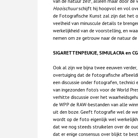
van de natuur zelf, alleen maar door de w
Hooischuur
schijft hij hoopvol en vol ov
de Fotografische Kunst zal zijn dat het
veelheid van minuscule details te brenge
werkelijkheid van de voorstelling, en w
nemen om ze getrouw naar de natuur de 
SIGARETTENPEUKJE, SIMULACRA en CG
Ook al zijn we bijna twee eeuwen verder
overtuiging dat de fotografische afbeeldin
een discussie onder fotografen, technici
van ingezonden foto’s voor de World Pr
verhitte discussie over het waarheidsgeh
de WPP de RAW-bestanden van alle winne
uit den boze. Geeft fotografie wel de we
wordt op de foto eigenlijk wel werkelijkh
dat we nog steeds struikelen over de oud
dat er enige consensus over blijkt te be