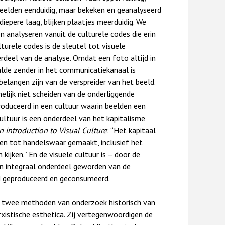
n beelden eenduidig, maar bekeken en geanalyseerd
diepere laag, blijken plaatjes meerduidig. We
analyseren vanuit de culturele codes die erin
lturele codes is de sleutel tot visuele
erdeel van de analyse. Omdat een foto altijd in
alde zender in het communicatiekanaal is
elangen zijn van de verspreider van het beeld.
lijk niet scheiden van de onderliggende
duceerd in een cultuur waarin beelden een
ultuur is een onderdeel van het kapitalisme
n introduction to Visual Culture
: “Het kapitaal
ven tot handelswaar gemaakt, inclusief het
kijken.” En de visuele cultuur is – door de
en integraal onderdeel geworden van de
d geproduceerd en geconsumeerd.
n twee methoden van onderzoek historisch van
xistische esthetica. Zij vertegenwoordigen de