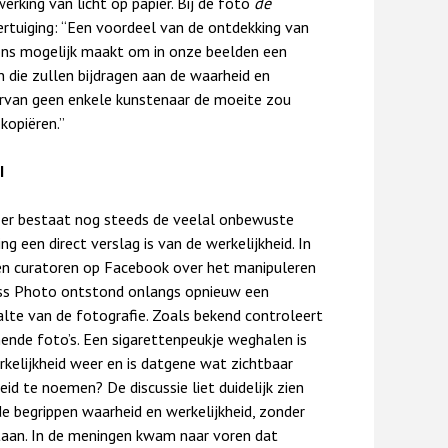
erking van licht op papier. Bij de foto
de
ertuiging: “Een voordeel van de ontdekking van
 ons mogelijk maakt om in onze beelden een
n die zullen bijdragen aan de waarheid en
aarvan geen enkele kunstenaar de moeite zou
kopiëren.”
I
, er bestaat nog steeds de veelal onbewuste
g een direct verslag is van de werkelijkheid. In
 en curatoren op Facebook over het manipuleren
ess Photo ontstond onlangs opnieuw een
alte van de fotografie. Zoals bekend controleert
nde foto’s. Een sigarettenpeukje weghalen is
rkelijkheid weer en is datgene wat zichtbaar
eid te noemen? De discussie liet duidelijk zien
e begrippen waarheid en werkelijkheid, zonder
staan. In de meningen kwam naar voren dat