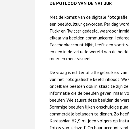
DE POTLOOD VAN DE NATUUR
Met de komst van de digitale fotografie e
een beeldcultuur geworden. Per dag word
Flickr en Twitter gedeeld, waardoor inmi
elkaar via beelden communiceren. Iederee
Facebookaccount kijkt, leeft een soort va
en een in de virtuele wereld van de beel
meer en meer visueel.
De vraag is echter of alle gebruikers van 
van het fotografische beeld inhoudt. We 
ontelbare beelden ook in staat te zijn ze
informatie die de beelden geven, maar v
beelden. Wie stuurt deze beelden de werel
Sommige beelden lijken onschuldige plaat
commerciële belangen te dienen. Zo heeft
Kardashian 62,9 miljoen volgers op Insta
foto’s van zichzelf. Op haar account vind 