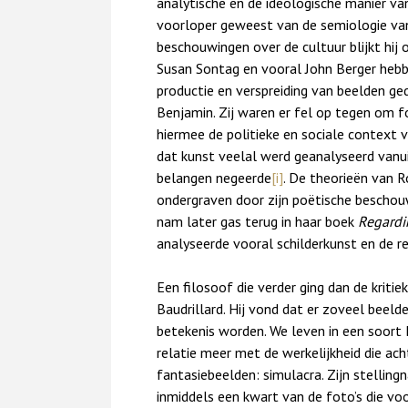
analytische en de ideologische manier van
voorloper geweest van de semiologie van 
beschouwingen over de cultuur blijkt hij
Susan Sontag en vooral John Berger hebb
productie en verspreiding van beelden ged
Benjamin. Zij waren er fel op tegen om 
hiermee de politieke en sociale context 
dat kunst veelal werd geanalyseerd vanui
belangen negeerde
[i]
. De theorieën van 
ondergraven door zijn poëtische beschou
nam later gas terug in haar boek
Regardi
analyseerde vooral schilderkunst en de re
Een filosoof die verder ging dan de kritie
Baudrillard. Hij vond dat er zoveel beel
betekenis worden. We leven in een soort 
relatie meer met de werkelijkheid die ac
fantasiebeelden: simulacra. Zijn stellin
inmiddels een kwart van de foto’s die 