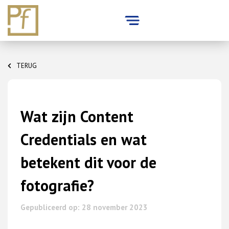
Skip
to
TERUG
content
Wat zijn Content
Credentials en wat
betekent dit voor de
fotografie?
Gepubliceerd op: 28 november 2023