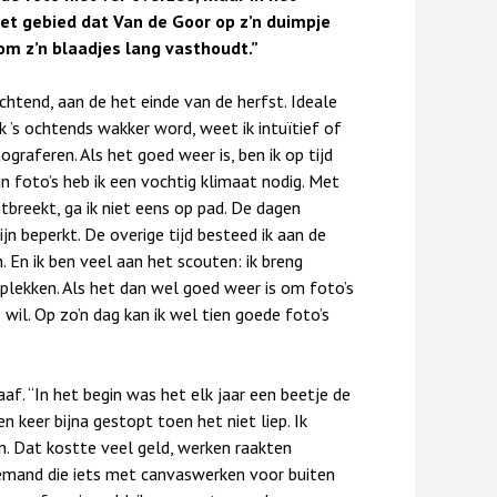
et gebied dat Van de Goor op z’n duimpje
oom z’n blaadjes lang vasthoudt.”
chtend, aan de het einde van de herfst. Ideale
 ’s ochtends wakker word, weet ik intuïtief of
raferen. Als het goed weer is, ben ik op tijd
jn foto’s heb ik een vochtig klimaat nodig. Met
tbreekt, ga ik niet eens op pad. De dagen
ijn beperkt. De overige tijd besteed ik aan de
 En ik ben veel aan het scouten: ik breng
 plekken. Als het dan wel goed weer is om foto’s
 wil. Op zo’n dag kan ik wel tien goede foto’s
f. “In het begin was het elk jaar een beetje de
en keer bijna gestopt toen het niet liep. Ik
n. Dat kostte veel geld, werken raakten
iemand die iets met canvaswerken voor buiten