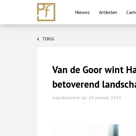
Nieuws
Artikelen
Came
Skip
to
TERUG
content
Van de Goor wint H
betoverend landsch
Gepubliceerd op: 26 januari 2016