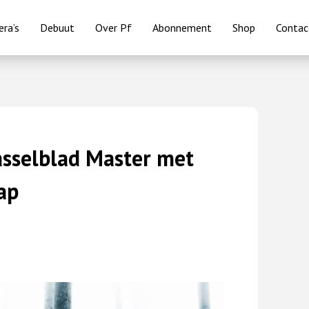
ra’s
Debuut
Over Pf
Abonnement
Shop
Contac
asselblad Master met
ap