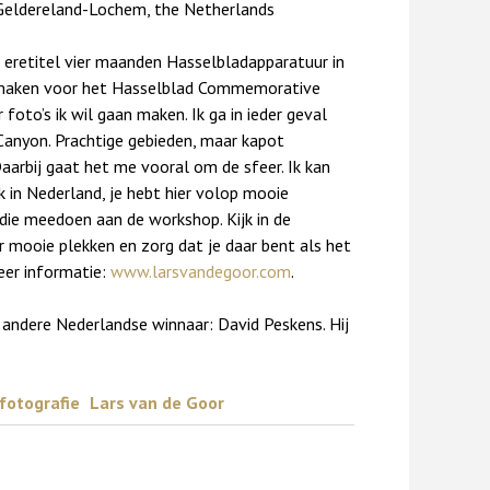
 Geldereland-Lochem, the Netherlands
 eretitel vier maanden Hasselbladapparatuur in
e maken voor het Hasselblad Commemorative
foto’s ik wil gaan maken. Ik ga in ieder geval
 Canyon. Prachtige gebieden, maar kapot
Daarbij gaat het me vooral om de sfeer. Ik kan
k in Nederland, je hebt hier volop mooie
 die meedoen aan de workshop. Kijk in de
 mooie plekken en zorg dat je daar bent als het
eer informatie:
www.larsvandegoor.com
.
andere Nederlandse winnaar: David Peskens. Hij
fotografie
Lars van de Goor