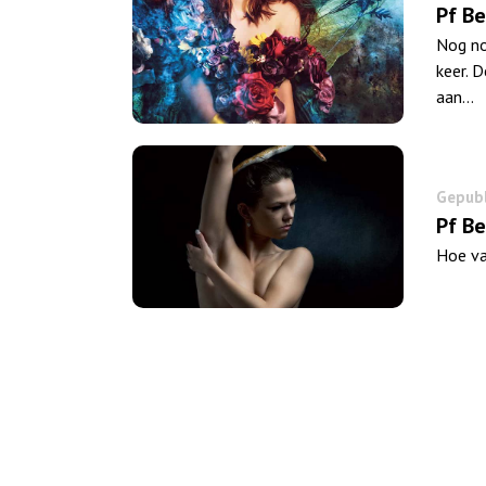
Pf B
Nog no
keer. 
aan…
Gepubl
Pf Be
Hoe va