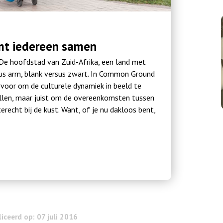
omt iedereen samen
De hoofdstad van Zuid-Afrika, een land met
rsus arm, blank versus zwart. In Common Ground
rvoor om de culturele dynamiek in beeld te
hillen, maar juist om de overeenkomsten tussen
recht bij de kust. Want, of je nu dakloos bent,
iceerd op: 07 juli 2016