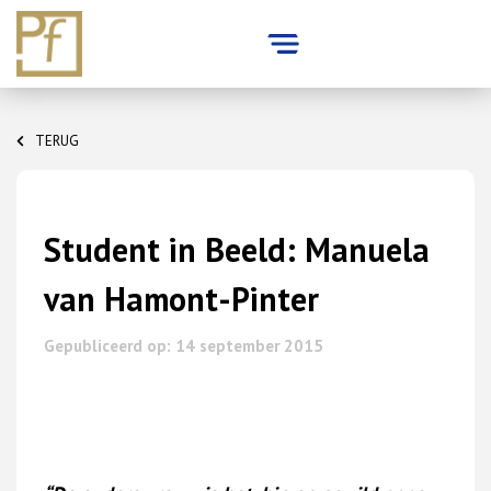
Skip
to
TERUG
content
Student in Beeld: Manuela
van Hamont-Pinter
Gepubliceerd op: 14 september 2015