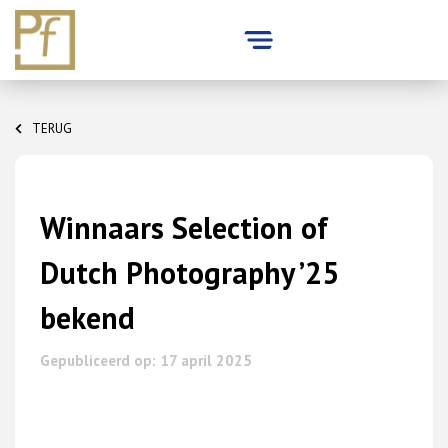
Skip
to
TERUG
content
Winnaars Selection of
Dutch Photography ’25
bekend
Gepubliceerd op: 17 april 2025