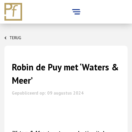
Skip
to
TERUG
content
Robin de Puy met ‘Waters &
Meer’
Gepubliceerd op: 09 augustus 2024