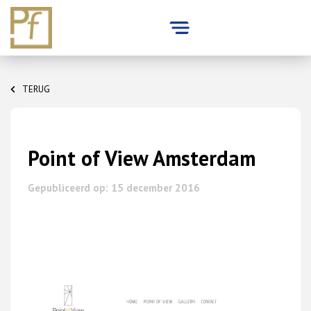
Skip
to
TERUG
content
Point of View Amsterdam
Gepubliceerd op: 15 december 2016