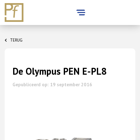
Skip
to
TERUG
content
De Olympus PEN E-PL8
Gepubliceerd op: 19 september 2016