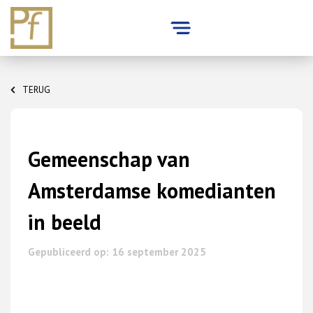
Skip
to
TERUG
content
Gemeenschap van
Amsterdamse komedianten
in beeld
Gepubliceerd op: 16 september 2025