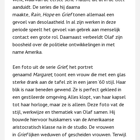
aanduidt. De series die hij daarna
maakte,
Rain
,
Hope
en
Grief
tonen allemaal een
gevoel van desolaatheid. In al zijn werken in deze
periode speelt het gevoel van gebrek aan menselijk
contact een grote rol. Daarnaast verbeeldt Olaf zijn
boosheid over de politieke ontwikkelingen in met
name Amerika.
Een foto uit de serie
Grief,
het portret
genaamd
Margaret
, toont een vrouw die met een glas
sterke drank aan de tafel zit in een jaren ‘60 stijl. Haar
blik is naar beneden gewend. Ze is perfect gekleed in
een gestileerde omgeving. Alles klopt, van haar kapsel
tot haar horloge, maar ze is alleen. Deze foto vat de
stijl, werkwijze en thematiek van Olaf samen. Hij
bouwde hiervoor huiskamers van de Amerikaanse
aristocratisch klasse na in de studio. De vrouwen
in
Grief
lijken weduwen of gescheiden vrouwen. Terwijl