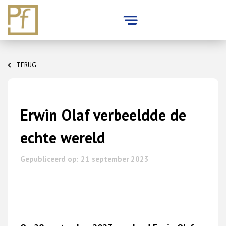
Skip
to
TERUG
content
Erwin Olaf verbeeldde de
echte wereld
Gepubliceerd op: 21 september 2023