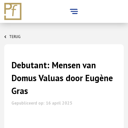
Skip
to
TERUG
content
Debutant: Mensen van
Domus Valuas door Eugène
Gras
Gepubliceerd op: 16 april 2025