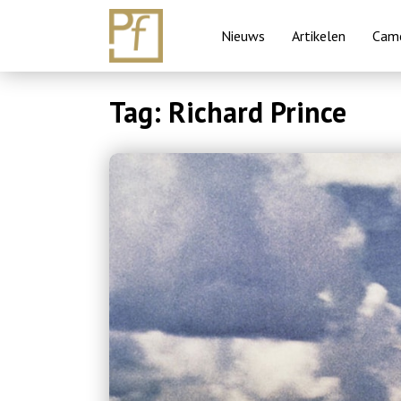
Nieuws
Artikelen
Came
Skip
Tag:
Richard Prince
to
content