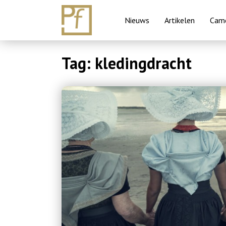
Nieuws
Artikelen
Came
Skip
Tag:
kledingdracht
to
content