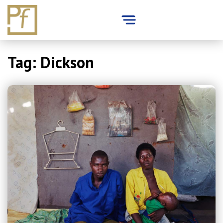
Skip
Tag:
Dickson
to
content