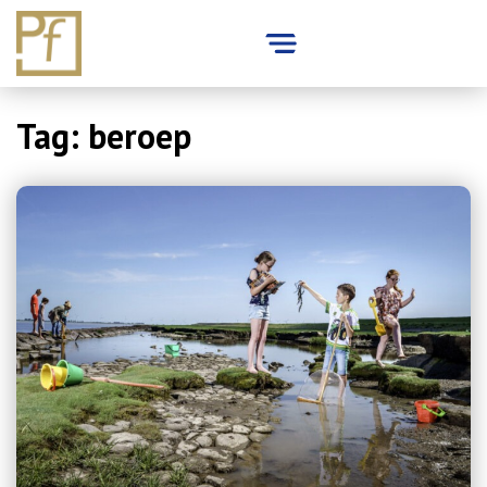
Skip
Tag:
beroep
to
content