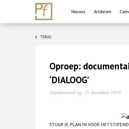
Nieuws
Artikelen
Came
Skip
to
TERUG
content
Oproep: documenta
‘DIALOOG’
Gepubliceerd op: 25 december 2015
STUUR JE PLAN IN VOOR HET STIPEN