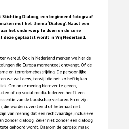
Stichting Dialoog, een beginnend fotograaf
 maken met het thema ‘Dialoog’. Naast een
aar het onderwerp te doen en de serie
at deze geplaatst wordt in Vrij Nederland.
ter wereld. Ook in Nederland merken we hier de
telingen die Europa momenteel ontvangt. Of de
sme en terrorismebestrijding. De persoonlijke
en we wel eens, terwijl die net zo heftig kan
itiek. Om onze mening hierover te geven,
uiten of op social media. Iedereen heeft een
ssentie van de boodschap verloren. En er zijn
n, die worden overstemd of helemaal niet
jn van mening dat een rechtvaardige, inclusieve
n zonder dialoog. Zeker niet zonder een dialoog
chtste gehoord wordt. Daarom de oproep: maak