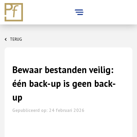
Skip
to
TERUG
content
Bewaar bestanden veilig:
één back-up is geen back-
up
Gepubliceerd op: 24 februari 2026