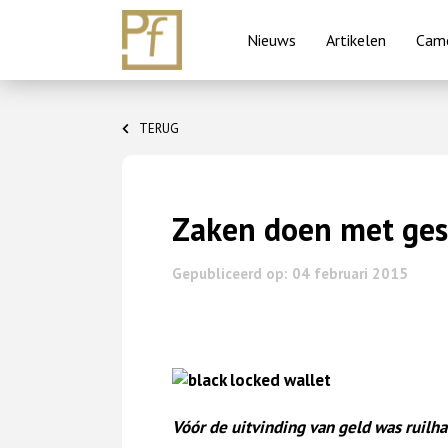
Nieuws
Artikelen
Came
Skip
to
TERUG
content
Zaken doen met ges
Gepubliceerd op: 04 februari 2015
Vóór de uitvinding van geld was ruilh