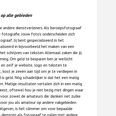
 op alle gebieden
e andere dienstverleners. Als beroepsfotograaf
e fotografie. Jouw foto’s onderscheiden zich
graaf. Jij bent gespecialiseerd in het
ialiseerd in bijvoorbeeld het maken van een
t schrijven van teksten. Allemaal zaken die jij
ming. Om geld te besparen ben je wellicht
 en zelf je website, logo en teksten te
 kost je zeeën aan tijd om je te verdiepen in
d is geld. Nóg schadelijker is dat het een matig
en. Matige resultaten vertalen zich in een matig
leest, oftewel hou je niet bezig met dingen waar
 voor zowel de amateurs die ‘denken’ net zulke
s voor jou als amateur op andere vakgebieden.
uitgeven, is het slimmer om voor bepaalde
je diensten als fotograaf te ruilen met andere