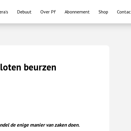
ra’s
Debuut
Over Pf
Abonnement
Shop
Contac
loten beurzen
andel de enige manier van zaken doen.