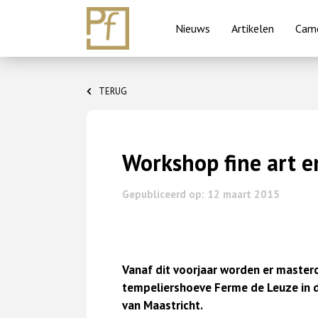
Nieuws
Artikelen
Came
Skip
to
TERUG
content
Workshop fine art e
Gepubliceerd op: 12 maart 2015
Vanaf dit voorjaar worden er maste
tempeliershoeve Ferme de Leuze in d
van Maastricht.