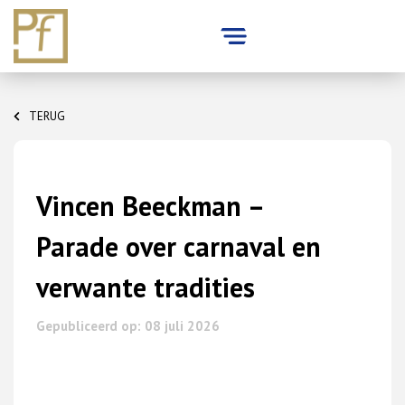
Skip
to
TERUG
content
Vincen Beeckman –
Parade over carnaval en
verwante tradities
Gepubliceerd op: 08 juli 2026