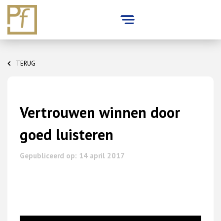
Skip
to
TERUG
content
Vertrouwen winnen door
goed luisteren
Gepubliceerd op: 14 april 2017