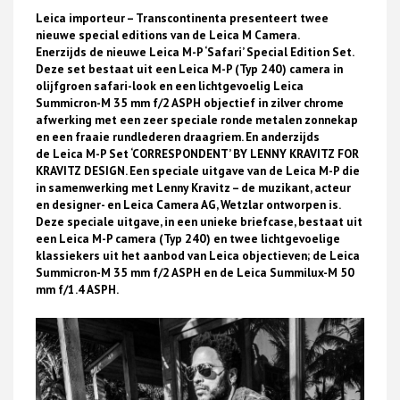
Leica importeur – Transcontinenta presenteert twee
nieuwe special editions van de Leica M Camera.
Enerzijds de nieuwe
Leica M-P ‘Safari’ Special Edition Set
.
Deze set bestaat uit een Leica M-P (Typ 240) camera in
olijfgroen safari-look en een lichtgevoelig Leica
Summicron-M 35 mm f/2 ASPH objectief in zilver chrome
afwerking met een zeer speciale ronde metalen zonnekap
en een fraaie rundlederen draagriem. En anderzijds
de
Leica M-P Set ‘CORRESPONDENT’ BY LENNY KRAVITZ FOR
KRAVITZ DESIGN
. Een speciale uitgave van de Leica M-P die
in samenwerking met Lenny Kravitz – de muzikant, acteur
en designer- en Leica Camera AG, Wetzlar ontworpen is.
Deze speciale uitgave, in een unieke briefcase, bestaat uit
een Leica M-P camera (Typ 240) en twee lichtgevoelige
klassiekers uit het aanbod van Leica objectieven; de Leica
Summicron-M 35 mm f/2 ASPH en de Leica Summilux-M 50
mm f/1.4 ASPH.