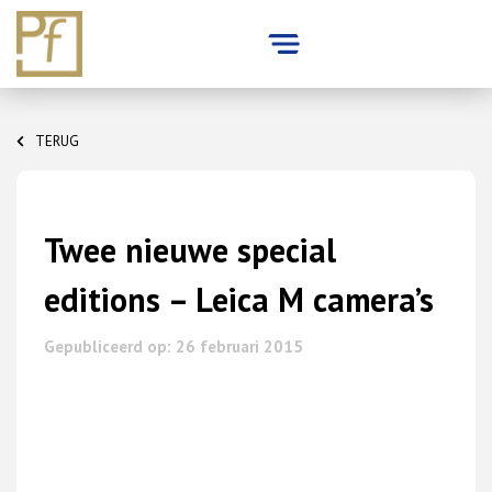
Skip
to
TERUG
content
Twee nieuwe special
editions – Leica M camera’s
Gepubliceerd op: 26 februari 2015