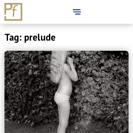
Skip
Tag:
prelude
to
content