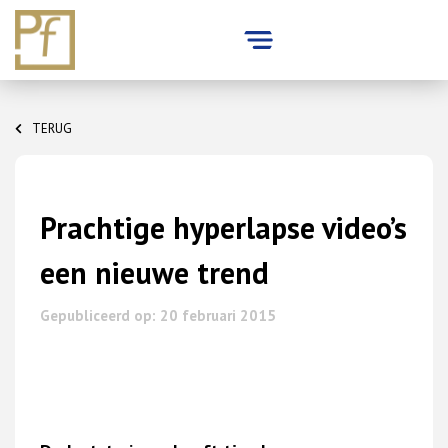
Skip
to
TERUG
content
Prachtige hyperlapse video’s
een nieuwe trend
Gepubliceerd op: 20 februari 2015