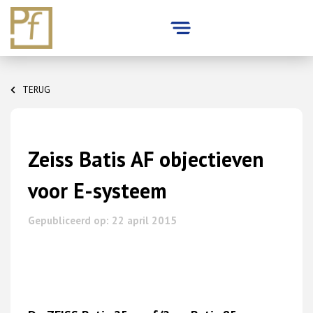
Skip
to
TERUG
content
Zeiss Batis AF objectieven
voor E-systeem
Gepubliceerd op: 22 april 2015