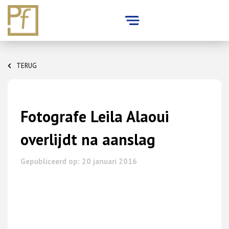
Skip
to
TERUG
content
Fotografe Leila Alaoui
overlijdt na aanslag
Gepubliceerd op: 20 januari 2016