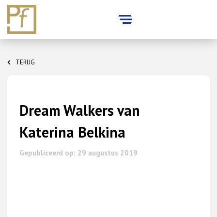
Skip
to
TERUG
content
Dream Walkers van
Katerina Belkina
Gepubliceerd op: 29 augustus 2019