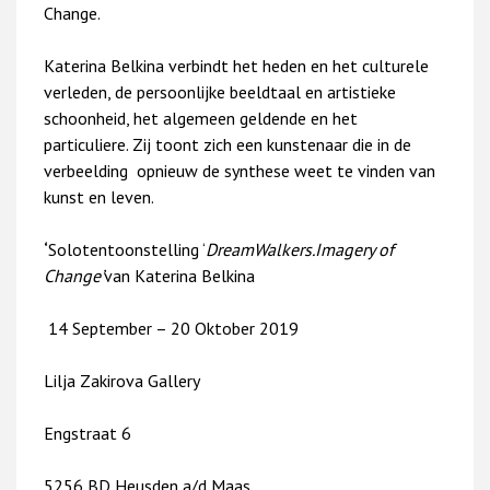
Change.
Katerina Belkina verbindt het heden en het culturele
verleden, de persoonlijke beeldtaal en artistieke
schoonheid, het algemeen geldende en het
particuliere. Zij toont zich een kunstenaar die in de
verbeelding opnieuw de synthese weet te vinden van
kunst en leven.
‘
Solotentoonstelling
‘
Dream
Walkers.
Imagery of
Change
’
van Katerina Belkina
14 September – 20 Oktober 2019
Lilja Zakirova Gallery
Engstraat 6
5256 BD Heusden a/d Maas