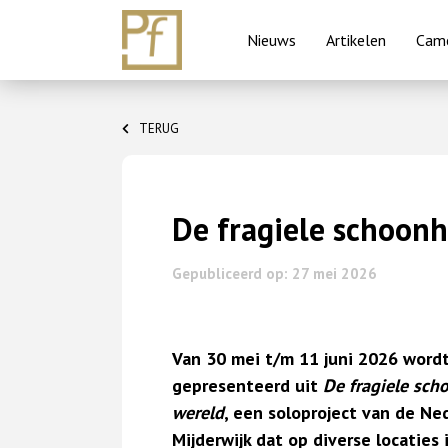
Nieuws
Artikelen
Came
Skip
to
TERUG
content
De fragiele schoonh
Gepubliceerd op: 27 mei 2026
Van 30 mei t/m 11 juni 2026 word
gepresenteerd uit
De fragiele sch
wereld
, een soloproject van de Ne
Mijderwijk dat op diverse locatie