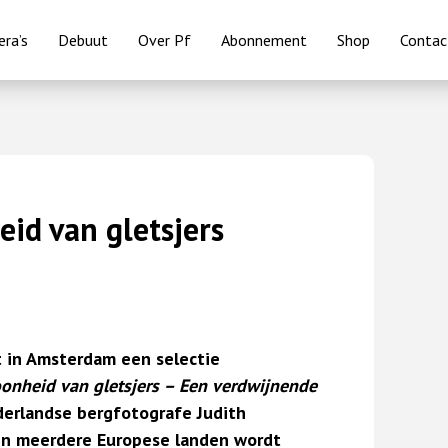
ra’s
Debuut
Over Pf
Abonnement
Shop
Contac
eid van gletsjers
t in Amsterdam een selectie
oonheid van gletsjers – Een verdwijnende
derlandse bergfotografe Judith
s in meerdere Europese landen wordt