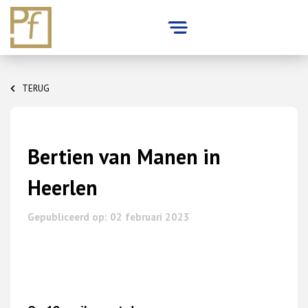
Skip
to
TERUG
content
Bertien van Manen in
Heerlen
Gepubliceerd op: 02 februari 2023