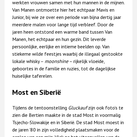
werkten vrouwen samen met hun mannen in de mijnen.
Van Manen ontmoette hier het echtpaar Mavis en
Junior, bij wie ze over een periode van bijna dertig jaar
meerdere malen voor lange tijd verbleef. Door de
jaren heen ontstond een warme band tussen Van
Manen, het echtpaar en hun gezin. Dit leverde
persoonlijke, eerlijke en intieme beelden op. Van
stiekeme wilde feestjes waarbij de illegaal gestookte
lokale whisky –
moonshine
– rijkelijk vloeide,
geboortes in de familie en ruzies, tot de dagelijkse
huiselijke taferelen.
Most en Siberië
Tijdens de tentoonstelling
Gluckauf
zijn ook foto’s te
zien die Bertien maakte in de stad Most in voormalig
Tsjecho-Slowakije en in Siberië. De stad Most moest in
de jaren ’80 in zijn volledigheid plaatsmaken voor de
aanleg van een mijn. Vlak na het uiteenvallen van de