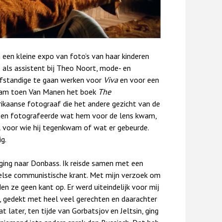
 een kleine expo van foto’s van haar kinderen
e als assistent bij Theo Noort, mode- en
fstandige te gaan werken voor
Viva
en voor een
am toen Van Manen het boek
The
ikaanse fotograaf die het andere gezicht van de
ond en fotografeerde wat hem voor de lens kwam,
 voor wie hij tegenkwam of wat er gebeurde.
g.
ging naar Donbass. Ik reisde samen met een
else communistische krant. Met mijn verzoek om
n ze geen kant op. Er werd uiteindelijk voor mij
l, gedekt met heel veel gerechten en daarachter
t later, ten tijde van Gorbatsjov en Jeltsin, ging