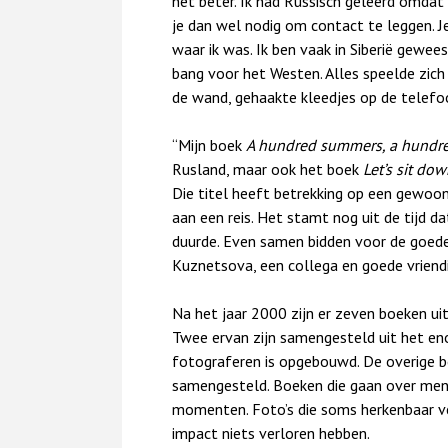
het beter. Ik had Russisch geleerd omdat
je dan wel nodig om contact te leggen. J
waar ik was. Ik ben vaak in Siberië gewe
bang voor het Westen. Alles speelde zich 
de wand, gehaakte kleedjes op de telefoo
“Mijn boek
A hundred summers, a hundr
Rusland, maar ook het boek
Let’s sit do
Die titel heeft betrekking op een gewoo
aan een reis. Het stamt nog uit de tijd da
duurde. Even samen bidden voor de goede 
Kuznetsova, een collega en goede vriendi
Na het jaar 2000 zijn er zeven boeken u
Twee ervan zijn samengesteld uit het eno
fotograferen is opgebouwd. De overige b
samengesteld. Boeken die gaan over mense
momenten. Foto’s die soms herkenbaar ve
impact niets verloren hebben.