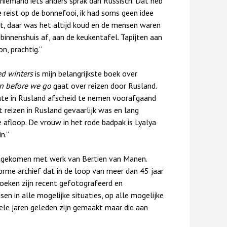
 niemand iets anders sprak dan Russisch. Dat heb
e reist op de bonnefooi, ik had soms geen idee
est, daar was het altijd koud en de mensen waren
binnenshuis af, aan de keukentafel. Tapijten aan
n, prachtig.”
ed winters
is mijn belangrijkste boek over
wn before we go
gaat over reizen door Rusland.
nte in Rusland afscheid te nemen voorafgaand
t reizen in Rusland gevaarlijk was en lang
afloop. De vrouw in het rode badpak is Lyalya
n.”
itgekomen met werk van Bertien van Manen.
rme archief dat in de loop van meer dan 45 jaar
oeken zijn recent gefotografeerd en
n in alle mogelijke situaties, op alle mogelijke
le jaren geleden zijn gemaakt maar die aan