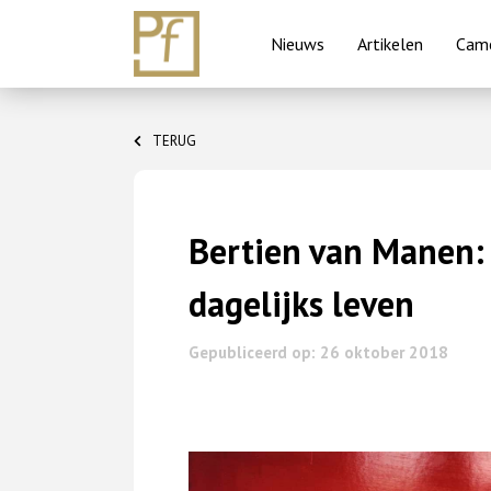
Nieuws
Artikelen
Came
Skip
to
TERUG
content
Bertien van Manen:
dagelijks leven
Gepubliceerd op: 26 oktober 2018