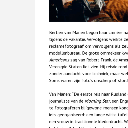
Bertien van Manen begon haar carrière na
tijdens de vakantie. Vervolgens werkte z
reclamefotograaf om vervolgens als zel
modellenbureau. De grote ommekeer kw
Americans
zag van Robert Frank, de Amer
Verenigde Staten liet zien. Hij reisde r
zonder aandacht voor techniek, maar wel
Soms waren zijn foto’s onscherp of slordi
Van Manen: “De eerste reis naar Rusland 
journaliste van de
Morning Star
, een Eng
te fotograferen bij ‘gewone’ mensen konde
iets georganiseerd: een lange witte tafe
een vrouw in traditionele klederdracht. Wa