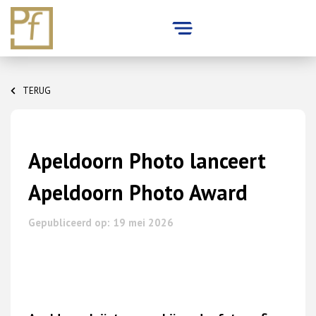
Skip
to
TERUG
content
Apeldoorn Photo lanceert
Apeldoorn Photo Award
Gepubliceerd op: 19 mei 2026